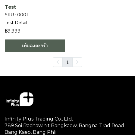
Test
SKU : 0001
Test Detail
฿9,999
เพิ่มลงตะกร้า
1
Infinity Plus Trading Co., Ltd.
789 Soi Rachawinit Bangkaew, Bangna-Trad Road
Bang Kaeo, Bang Phli